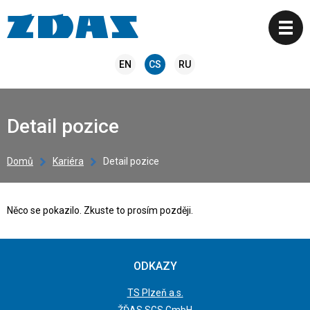
EN
CS
RU
Detail pozice
Domů
Kariéra
Detail pozice
Něco se pokazilo. Zkuste to prosím později.
ODKAZY
TS Plzeň a.s.