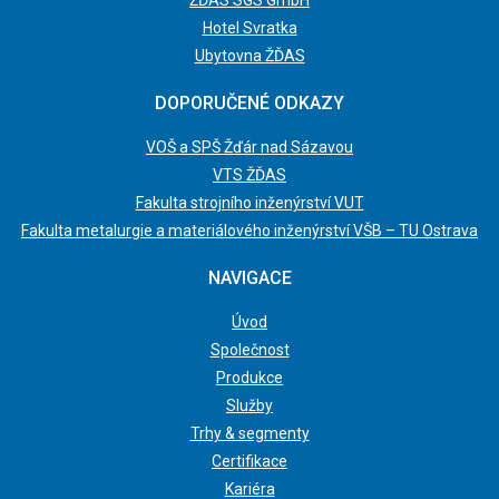
ŽĎAS SGS GmbH
Hotel Svratka
Ubytovna ŽĎAS
DOPORUČENÉ ODKAZY
VOŠ a SPŠ Žďár nad Sázavou
VTS ŽĎAS
Fakulta strojního inženýrství VUT
Fakulta metalurgie a materiálového inženýrství VŠB – TU Ostrava
NAVIGACE
Úvod
Společnost
Produkce
Služby
Trhy & segmenty
Certifikace
Kariéra