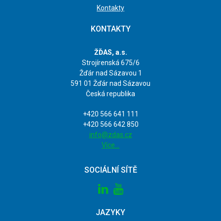
Kontakty
KONTAKTY
ŽĎAS, a.s.
Strojírenská 675/6
Žďár nad Sázavou 1
591 01 Žďár nad Sázavou
Česká republika
+420 566 641 111
+420 566 642 850
info@zdas.cz
Více…
SOCIÁLNÍ SÍTĚ
ube
JAZYKY