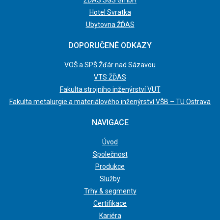
ŽĎAS SGS GmbH
Hotel Svratka
Ubytovna ŽĎAS
DOPORUČENÉ ODKAZY
VOŠ a SPŠ Žďár nad Sázavou
VTS ŽĎAS
Fakulta strojního inženýrství VUT
Fakulta metalurgie a materiálového inženýrství VŠB – TU Ostrava
NAVIGACE
Úvod
Společnost
Produkce
Služby
Trhy & segmenty
Certifikace
Kariéra