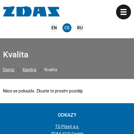
EN
CS
RU
Kvalita
Domů
Kariéra
Kvalita
Něco se pokazilo. Zkuste to prosím později.
ODKAZY
TS Plzeň a.s.