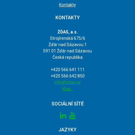
Kontakty
KONTAKTY
ŽĎAS, a.s.
Strojírenská 675/6
Žďár nad Sázavou 1
591 01 Žďár nad Sázavou
Česká republika
+420 566 641 111
+420 566 642 850
info@zdas.cz
Více…
SOCIÁLNÍ SÍTĚ
ube
JAZYKY